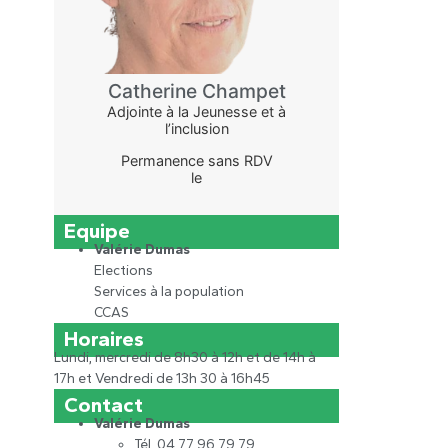
Catherine Champet
Adjointe à la Jeunesse et à
l’inclusion
Permanence sans RDV
le
Equipe
Valérie Dumas
Elections
Services à la population
CCAS
Horaires
Lundi, mercredi de 8h30 à 12h et de 14h à
17h et Vendredi de 13h 30 à 16h45
Contact
Valérie Dumas
Tél. 04 77 96 79 79