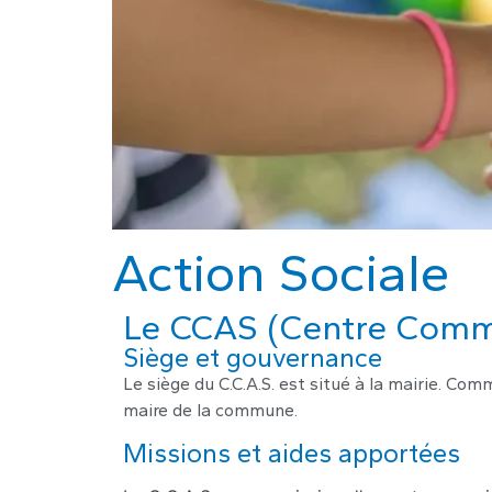
Action Sociale
Le CCAS (Centre Commu
Siège et gouvernance
Le siège du C.C.A.S. est situé à la mairie. Comm
maire de la commune.
Missions et aides apportées