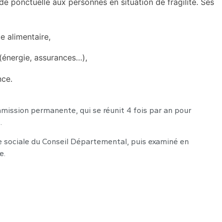
de ponctuelle aux personnes en situation de fragilité. Ses
de alimentaire,
 (énergie, assurances…),
nce.
mission permanente, qui se réunit 4 fois par an pour
.
te sociale du Conseil Départemental, puis examiné en
e.