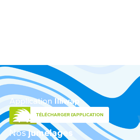
Application
Illiwap
TÉLÉCHARGER L'APPLICATION
Nos
jumelages