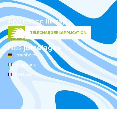
Application
Illiwap
TÉLÉCHARGER L'APPLICATION
Nos
jumelages
Essenbach
Savignano
Rosenau