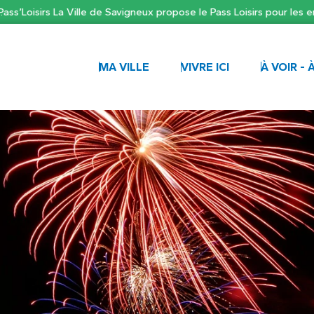
oisirs La Ville de Savigneux propose le Pass Loisirs pour les enfan
MA VILLE
VIVRE ICI
À VOIR - 