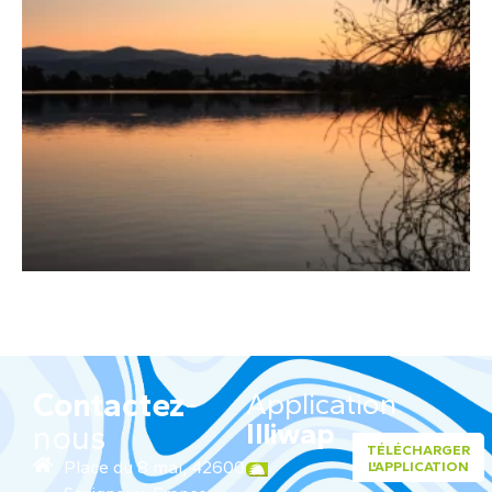
Contactez
-
Application
Illiwap
nous
TÉLÉCHARGER
Place du 8 mai, 42600
L'APPLICATION